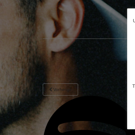
U
T
Vorherige