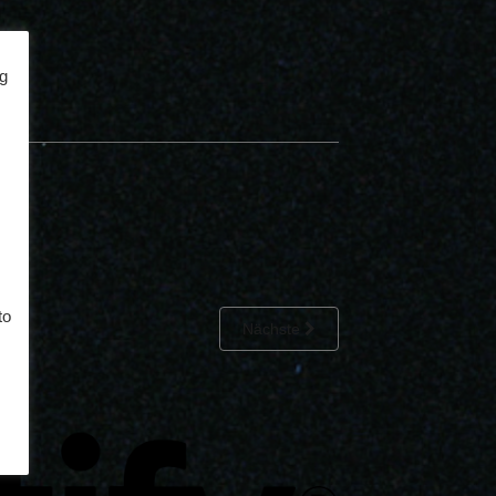
ig
to
Nächste